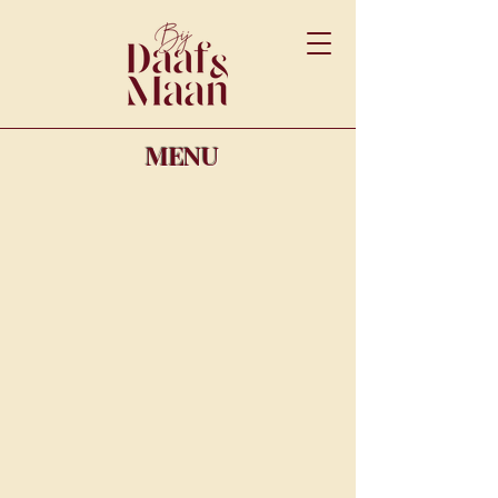
M
ENU